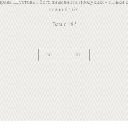
рава Шустова і його знаменита продукція - тільки 
повнолітніх.
Вам є 18?
ТАК
НІ